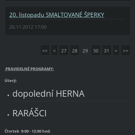
20. listopadu SMALTOVANÉ ŠPERKY
20.11.2012 17:00
<<
<
27
28
29
30
31
>
>>
PRAVIDELNÉ PROGRAMY:
Úterý:
dopolední HERNA
RARÁŠCI
Čtvrtek 9:00 - 12:00 hod.