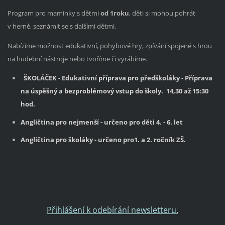
Program pro maminky s dětmi
od 1roku
, děti si mohou pohrát
v herně, seznámit se s dalšími dětmi.
Nabízíme možnost edukativní, pohybové hry, zpívání spojené s hrou
na hudební nástroje nebo tvoříme či vyrábíme.
ŠKOLÁČEK
- Edukativní příprava pro předškoláky - Příprava
na úspěšný a bezproblémový vstup do školy. 14,30 až 15:30
hod.
Angličtina pro nejmenší - určeno pro děti 4. - 6. let
Angličtina pro školáky - určeno pro1. a 2. ročník ZŠ.
Přihlášení k odebírání newsletteru.