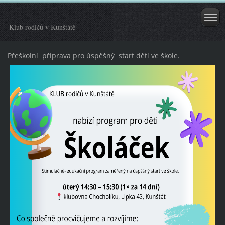
Klub rodičů v Kunštátě
Přeškolní příprava pro úspěšný start dětí ve škole.