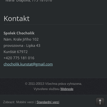
Ivana Dlapová, 775 181016
Kontakt
Spolek Chocholík
Nám. Krále Jiřího 102
provozovna - Lipka 43
Kunštát 67972
+420 775 181 016
chocholi
k.kunsta
t@gmail.
com
© 2011-20013 Všechna práva vyhrazena.
Vytvořeno službou
Webnode
Zobrazit:
Mobilní verzi
|
Standardní verzi