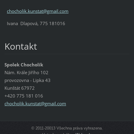
chocholik.kunstat@gmail.com
Ivana Dlapová, 775 181016
Kontakt
Spolek Chocholík
Nám. Krále Jiřího 102
provozovna - Lipka 43
Kunštát 67972
+420 775 181 016
chocholi
k.kunsta
t@gmail.
com
© 2011-20013 Všechna práva vyhrazena.