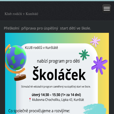
Klub rodičů v Kunštátě
Přeškolní příprava pro úspěšný start dětí ve škole.