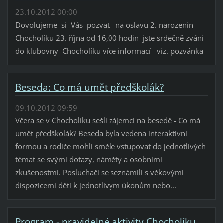
23.10.2012 00:00
Dovolujeme si Vás pozvat na oslavu 2. narozenin
Chocholíku 23. října od 16,00 hodin jste srdečně zváni
do klubovny Chocholíku více informací viz. pozvánka
Beseda: Co má umět předškolák?
09.10.2012 09:59
Včera se v Chocholíku sešli zájemci na besedě - Co má
umět předškolák? Beseda byla vedena interaktivní
formou a rodiče mohli směle vstupovat do jednotlivých
témat se svými dotazy, náměty a osobními
zkušenostmi. Posluchači se seznámili s věkovými
dispozicemi dětí k jednotlivým úkonům nebo...
Program - pravidelné aktivity Chocholíku