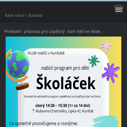
Klub rodičů v Kunštátě
Přeškolní příprava pro úspěšný start dětí ve škole.