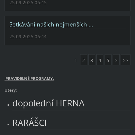
25.09.2025 06:45
Setkávání našich nejmenších ...
25.09.2025 06:44
1
2
3
4
5
>
>>
PRAVIDELNÉ PROGRAMY:
Úterý:
dopolední HERNA
RARÁŠCI