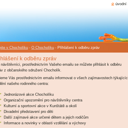
úvodní 
ejte v Chocholíku
-
O Chocholíku
-
Přihlášení k odběru zpráv
ihlášení k odběru zpráv
í návštěvníci, prostřednictvím Vašeho emailu se můžete přihlásit k odběru
áv z občanského sdružení Chocholík.
eme Vás prostřednictvím emailu informovat o všech zajímavostech týkajícíc
dění našeho rodinného centra:
Jednorázové akce Chocholíku
Organizační upozornění pro návštěvníky centra
Kulturní a sportovní akce v Kunštátě a okolí
Divadelní představení pro děti
Další zajímavé akce určené dětem a jejich rodičům
Informace a novinky v oblasti vzdělání a výchovy