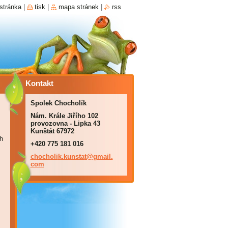
stránka
|
tisk
|
mapa stránek
|
rss
Kontakt
Spolek Chocholík
Nám. Krále Jiřího 102
provozovna - Lipka 43
Kunštát 67972
h
+420 775 181 016
chocholi
k.kunsta
t@gmail.
com