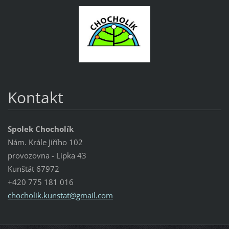
Kontakt
Spolek Chocholík
Nám. Krále Jiřího 102
provozovna - Lipka 43
Kunštát 67972
+420 775 181 016
chocholi
k.kunsta
t@gmail.
com