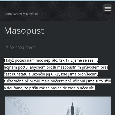
Klub rodičů v Kunštátě
Masopust
17.02.2024 00:00
I když počasí nám moc nepřálo, tak 17.2 jsme se sešli v
hojném počtu, abychom prošli masopustním průvodem přes
část Kunštátu a ukončili jej u KD, kde jsme pro všechny
zúčastněné připravili malé občerstvení. Všichni jsme si to užili
a doufáme, ze příští rok se nás sejde zase o něco víc.