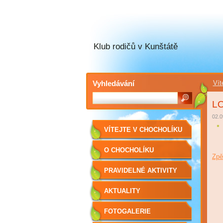
Klub rodičů v Kunštátě
Vyhledávání
Vít
L
02.0
VÍTEJTE V CHOCHOLÍKU
O CHOCHOLÍKU
Zpě
PRAVIDELNÉ AKTIVITY
AKTUALITY
FOTOGALERIE