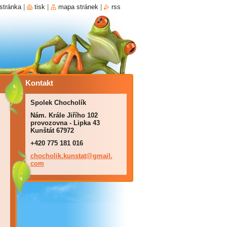
stránka
|
tisk
|
mapa stránek
|
rss
Kontakt
Spolek Chocholík
Nám. Krále Jiřího 102
provozovna - Lipka 43
Kunštát 67972
+420 775 181 016
chocholi
k.kunsta
t@gmail.
com