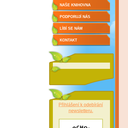
NAŠE KNIHOVNA
PODPORUJÍ NÁS
LÍBÍ SE NÁM
KONTAKT
Přihlášení k odebírání
newsletteru.